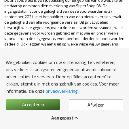
Dit privacybeleid is van toepassing op het gebruik van de website en
de daarop ontsloten dienstverlening van SuperShop BV. De
ingangsdatum voor de geldigheid van deze voorwaarden is 27
september 2021, met het publiceren van een nieuwe versie vervalt
de geldigheid van alle voorgaande versies. Dit privacybeleid
beschrijft welke gegevens over u door ons worden verzameld, waar
deze gegevens voor worden gebruikt en met wie en onder welke
voorwaarden deze gegevens eventueel met derden kunnen worden
gedeeld. Ook leggen wij aan u uit op welke wijze wij uw gegevens
opslaan en hoe wij uw gegevens tegen misbruik beschermen en
welke rechten u heeft met betrekking tot de door u aan ons
verstrekte persoonsgegevens.
We gebruiken cookies om uw surfervaring te verbeteren,
ons verkeer te analyseren en gepersonaliseerde inhoud of
Als u vragen heeft over ons privacybeleid kunt u contact opnemen
met onze contactpersoon voor privacyzaken, u vindt de
advertenties te serveren. Door op 'Alles accepteren' te
contactgegevens aan het einde van ons privacybeleid.
klikken, stemt u in met ons gebruik van cookies. Voor meer
informatie, zie onze
privacyverklaring
.
Over de gegevensverwerking
Hieronder kan u lezen op welke wijze wij uw gegevens verwerken,
Accepteren
Afwijzen
waar wij deze (laten) opslaan, welke beveiligingstechnieken wij
gebruiken en voor wie de gegevens inzichtelijk zijn.
Aangepast
Het verbeteren van de website en dienstverlening van SuperShop
BV